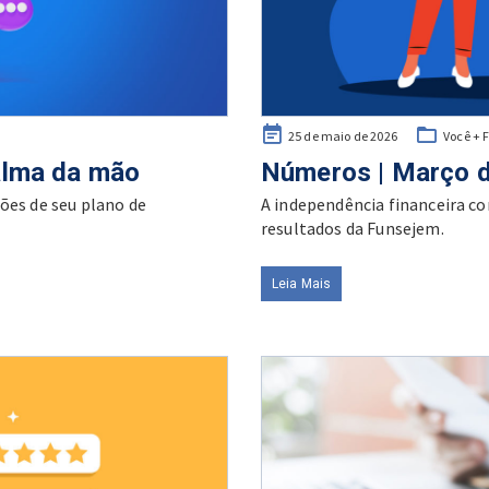
Posted
25 de maio de 2026
Você + 
on
alma da mão
Números | Março 
ões de seu plano de
A independência financeira 
resultados da Funsejem.
Leia Mais