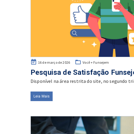
Posted
16 de março de 2026
Você + Funsejem
on
Pesquisa de Satisfação Funse
Disponível na área restrita do site, no segundo tr
Leia Mais