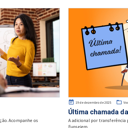
Posted
19 de dezembro de 2025
Vo
on
Última chamada da 
ação. Acompanhe os
A adicional por transferência p
Funsejem.