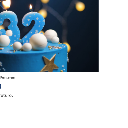
+ Funsejem
!
futuro.