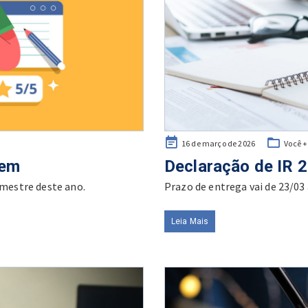
Posted
16 de março de 2026
Você 
on
jem
Declaração de IR 
imestre deste ano.
Prazo de entrega vai de 23/03 
Leia Mais