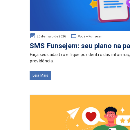
Posted
25 de maio de 2026
Você + Funsejem
on
SMS Funsejem: seu plano na p
Faça seu cadastro e fique por dentro das informaç
previdência.
Leia Mais