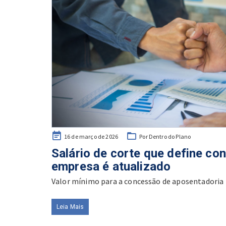
Posted
16 de março de 2026
Por Dentro do Plano
on
Salário de corte que define con
empresa é atualizado
Valor mínimo para a concessão de aposentadoria
Leia Mais