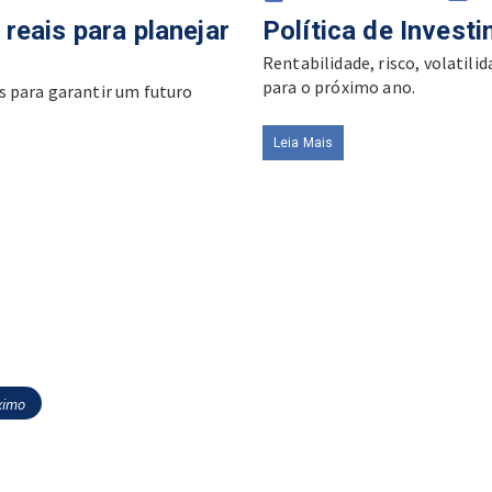
on
reais para planejar
Política de Invest
Rentabilidade, risco, volatili
para o próximo ano.
s para garantir um futuro
Leia Mais
ximo