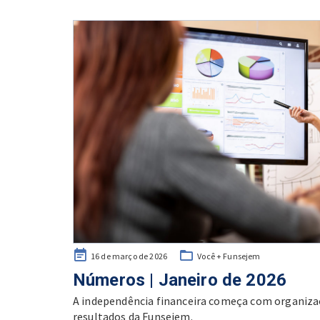
Posted
16 de março de 2026
Você + Funsejem
on
Números | Janeiro de 2026
A independência financeira começa com organiz
resultados da Funsejem.