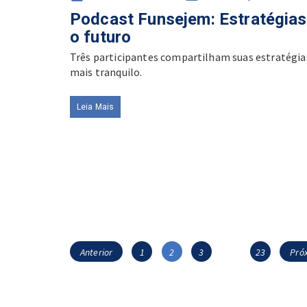
on
Podcast Funsejem: Estratégias 
o futuro
Três participantes compartilham suas estratégia
mais tranquilo.
Leia Mais
Navegação
Página
Página
Página
Página
Anterior
1
2
3
…
23
Pró
por
posts