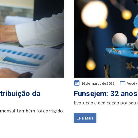
Posted
16 de março de 2026
Você 
on
tribuição da
Funsejem: 32 anos
Evolução e dedicação por seu 
 mensal também foi corrigido.
Leia Mais