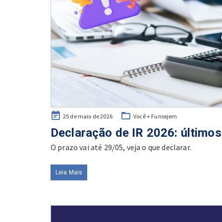
Posted
25 de maio de 2026
Você + Funsejem
on
Declaração de IR 2026: últimos
O prazo vai até 29/05, veja o que declarar.
Leia Mais