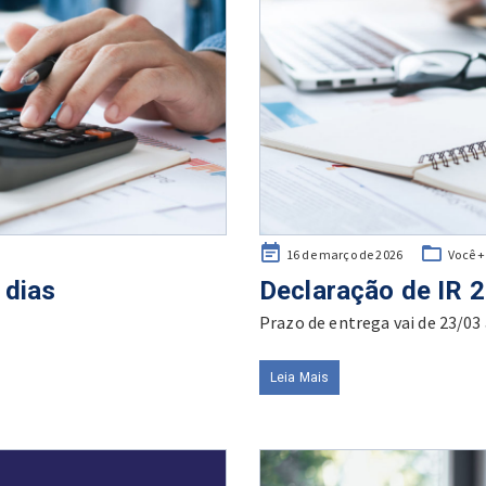
Posted
16 de março de 2026
Você 
on
 dias
Declaração de IR 
Prazo de entrega vai de 23/03 
Leia Mais