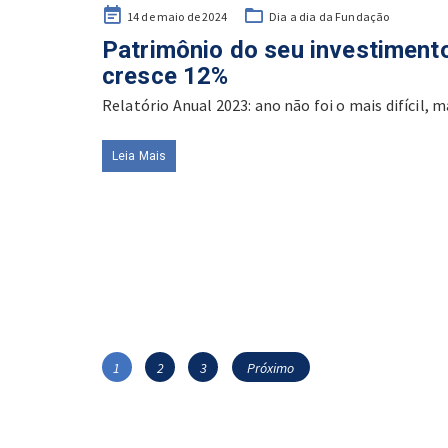
Posted
14 de maio de 2024
Dia a dia da Fundação
on
Patrimônio do seu investimento
cresce 12%
Relatório Anual 2023: ano não foi o mais difícil, ma
Leia Mais
Navegação
Página
Página
Página
1
2
3
Próximo
por
posts