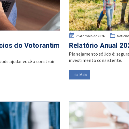
Posted
25 de maio de 2026
Notícia
on
cios do Votorantim
Relatório Anual 20
Planejamento sólido é: segura
investimento consistente.
ode ajudar você a construir
Leia Mais