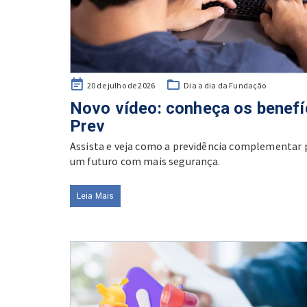
Posted
20 de julho de 2026
Dia a dia da Fundação
on
Novo vídeo: conheça os benefí
Prev
Assista e veja como a previdência complementar p
um futuro com mais segurança.
Leia Mais