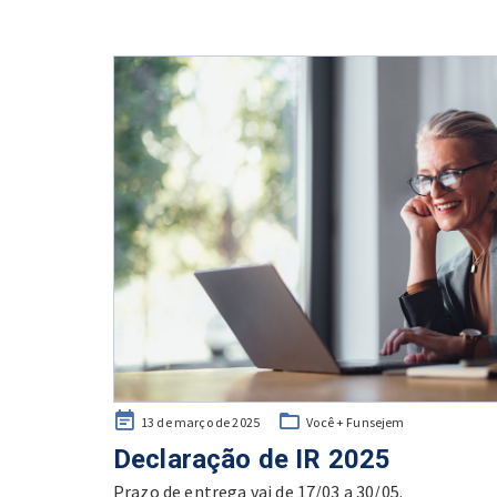
Posted
13 de março de 2025
Você + Funsejem
on
Declaração de IR 2025
Prazo de entrega vai de 17/03 a 30/05.