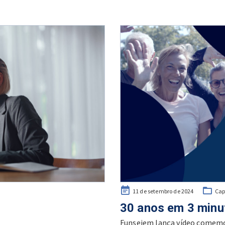
Posted
11 de setembro de 2024
Ca
on
30 anos em 3 minu
Funsejem lança vídeo comemo