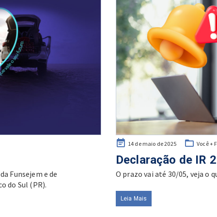
Posted
14 de maio de 2025
Você + 
on
Declaração de IR 2
 da Funsejem e de
O prazo vai até 30/05, veja o q
o do Sul (PR).
Leia Mais