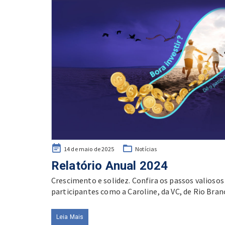
Posted
14 de maio de 2025
Notícias
on
Relatório Anual 2024
Crescimento e solidez. Confira os passos valiosos
participantes como a Caroline, da VC, de Rio Branc
Leia Mais