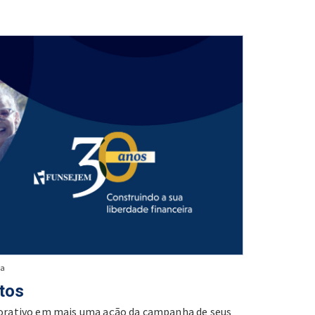
pa
tos
rativo em mais uma ação da campanha de seus