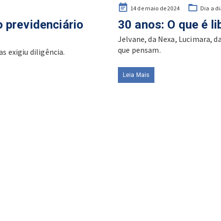
Posted
14 de maio de 2024
Dia a d
on
 previdenciário
30 anos: O que é l
Jelvane, da Nexa, Lucimara, 
que pensam.
s exigiu diligência.
Leia Mais