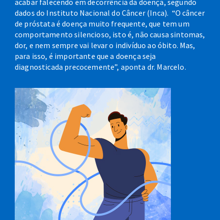
acabar falecendo em decorrência da doença, segundo
dados do Instituto Nacional do Câncer (Inca). “O câncer
de próstata é doença muito frequente, que tem um
comportamento silencioso, isto é, não causa sintomas,
dor, e nem sempre vai levar o indivíduo ao óbito. Mas,
para isso, é importante que a doença seja
diagnosticada precocemente”, aponta dr. Marcelo.