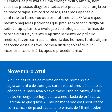
“O câncer de próstata é uma doença muito ampla, nem
todas as pessoas diagnosticadas vão precisar de cirurgia ou
de radioterapia. Em certos casos, fazemos apenas o
controle do tumor ou outros tratamentos. O fato é que,
mesmo naqueles pacientes que precisem fazer cirurgia ou
radioterapia, tanto a evolução tecnológica nas formas de
fazer a cirurgia, quanto o aprimoramento do próprio
médico, fazem com que a minoria dos homens tenha algum
desfecho desfavorável, como a disfunção erétil ou a
incontinência urinária, após o procedimento.”
Novembro azul
A principal causa de morte entre os homens é o
agravamento de doenças cardiovasculares. Já o tipo de
câncer que mais leva o sexo masculino ao óbito, é o de
pele. Em segundo lugar, está a neoplasia de próstata.
Estima-se que quase 70 mil homens são diagnosticados
com câncer de próstata ao ano e mais de 16 mil podem