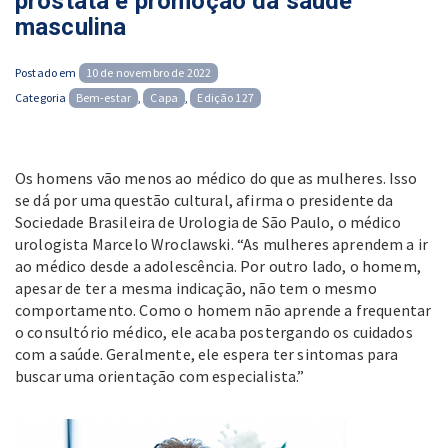
próstata e promoção da saúde
masculina
Posted
Postado em
10 de novembro de 2022
on
Categoria
Bem-estar
,
Capa
,
Edição 127
Os homens vão menos ao médico do que as mulheres. Isso
se dá por uma questão cultural, afirma o presidente da
Sociedade Brasileira de Urologia de São Paulo, o médico
urologista Marcelo Wroclawski. “As mulheres aprendem a ir
ao médico desde a adolescência. Por outro lado, o homem,
apesar de ter a mesma indicação, não tem o mesmo
comportamento. Como o homem não aprende a frequentar
o consultório médico, ele acaba postergando os cuidados
com a saúde. Geralmente, ele espera ter sintomas para
buscar uma orientação com especialista.”