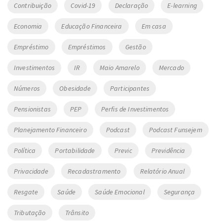
Contribuição
Covid-19
Declaração
E-learning
Economia
Educação Financeira
Em casa
Empréstimo
Empréstimos
Gestão
Investimentos
IR
Maio Amarelo
Mercado
Números
Obesidade
Participantes
Pensionistas
PEP
Perfis de Investimentos
Planejamento Financeiro
Podcast
Podcast Funsejem
Política
Portabilidade
Previc
Previdência
Privacidade
Recadastramento
Relatório Anual
Resgate
Saúde
Saúde Emocional
Segurança
Tributação
Trânsito