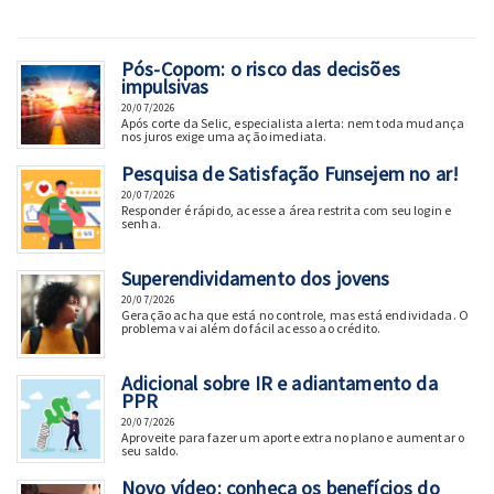
Pós-Copom: o risco das decisões
impulsivas
20/07/2026
Após corte da Selic, especialista alerta: nem toda mudança
nos juros exige uma ação imediata.
Pesquisa de Satisfação Funsejem no ar!
20/07/2026
Responder é rápido, acesse a área restrita com seu login e
senha.
Superendividamento dos jovens
20/07/2026
Geração acha que está no controle, mas está endividada. O
problema vai além do fácil acesso ao crédito.
Adicional sobre IR e adiantamento da
PPR
20/07/2026
Aproveite para fazer um aporte extra no plano e aumentar o
seu saldo.
Novo vídeo: conheça os benefícios do