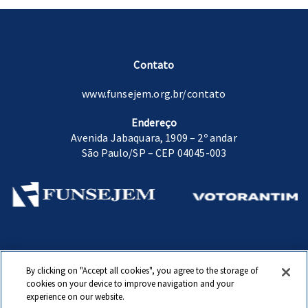
Contato
www.funsejem.org.br/contato
Endereço
Avenida Jabaquara, 1909 – 2º andar
São Paulo/SP – CEP 04045-003
Fundação Sen. José Ermírio de Moraes.
By clicking on "Accept all cookies", you agree to the storage of
www.funsejem.org.br
cookies on your device to improve navigation and your
experience on our website.
© Copyright 2020 Fundação Sen. José Ermírio de Moraes. Todos direitos