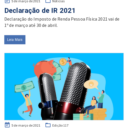
Posted
5 de março de 2021
Notícias
on
Declaração de IR 2021
Declaração do Imposto de Renda Pessoa Física 2021 vai de
1º de março até 30 de abril.
Leia Mais
Posted
5 de março de 2021
Edição 117