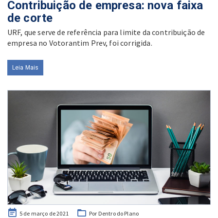
Contribuição de empresa: nova faixa
de corte
URF, que serve de referência para limite da contribuição de
empresa no Votorantim Prev, foi corrigida.
Leia Mais
Posted
5 de março de 2021
Por Dentro do Plano