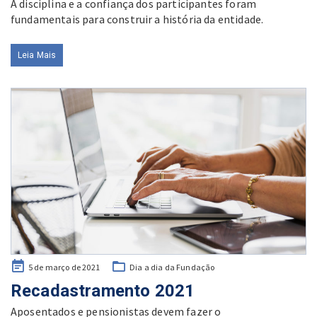
A disciplina e a confiança dos participantes foram
fundamentais para construir a história da entidade.
Leia Mais
Posted
5 de março de 2021
Dia a dia da Fundação
on
Recadastramento 2021
Aposentados e pensionistas devem fazer o