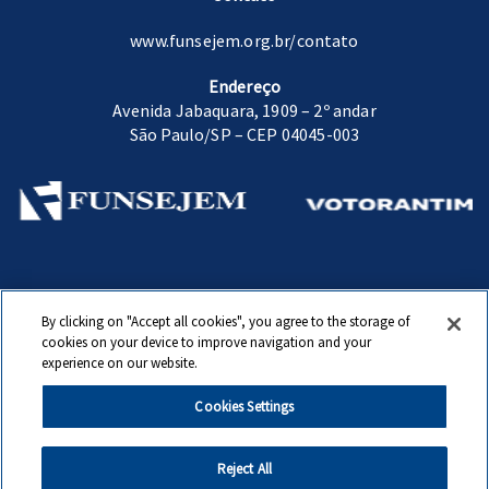
www.funsejem.org.br/contato
Endereço
Avenida Jabaquara, 1909 – 2º andar
São Paulo/SP – CEP 04045-003
Fundação Sen. José Ermírio de Moraes.
By clicking on "Accept all cookies", you agree to the storage of
www.funsejem.org.br
cookies on your device to improve navigation and your
experience on our website.
© Copyright 2020 Fundação Sen. José Ermírio de Moraes. Todos direitos
reservados
Cookies Settings
Reject All
Canal de Exercício de Direito do Titular
|
Política de Privacidade
|
Política de
Cookies