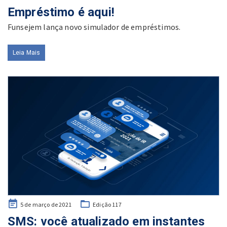
on
Empréstimo é aqui!
Funsejem lança novo simulador de empréstimos.
Leia Mais
Posted
5 de março de 2021
Edição 117
on
SMS: você atualizado em instantes