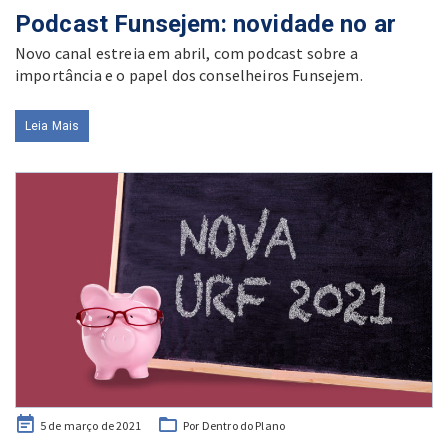
on
Podcast Funsejem: novidade no ar
Novo canal estreia em abril, com podcast sobre a
importância e o papel dos conselheiros Funsejem.
Leia Mais
Posted
5 de março de 2021
Por Dentro do Plano
on