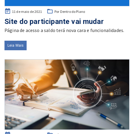
Posted
11 de maio de 2021
Por Dentro do Plano
on
Site do participante vai mudar
Página de acesso a saldo terá nova cara e funcionalidades.
Leia Mais