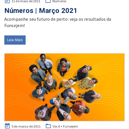
Posted
11 de maio de 2021
Números
on
Números | Março 2021
Acompanhe seu futuro de perto: veja os resultados da
Funsejem!
Leia Mais
Posted
5 de março de 2021
Você + Funsejem