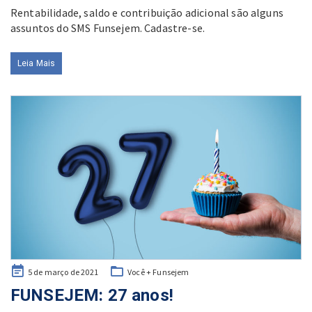
Rentabilidade, saldo e contribuição adicional são alguns
assuntos do SMS Funsejem. Cadastre-se.
Leia Mais
Posted
5 de março de 2021
Você + Funsejem
on
FUNSEJEM: 27 anos!