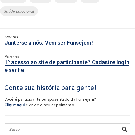
Saúde Emocional
Anterior
Próximo:
Junte-se a nós. Vem ser Funsejem!
Próximo
Anterior:
1º acesso ao site de participante? Cadastre login
e senha
Conte sua história para gente!
Você é participante ou aposentado da Funsejem?
Clique aqui
e envie o seu depoimento.