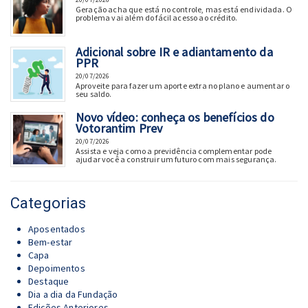
Geração acha que está no controle, mas está endividada. O
problema vai além do fácil acesso ao crédito.
Adicional sobre IR e adiantamento da
PPR
20/07/2026
Aproveite para fazer um aporte extra no plano e aumentar o
seu saldo.
Novo vídeo: conheça os benefícios do
Votorantim Prev
20/07/2026
Assista e veja como a previdência complementar pode
ajudar você a construir um futuro com mais segurança.
Categorias
Aposentados
Bem-estar
Capa
Depoimentos
Destaque
Dia a dia da Fundação
Edições Anteriores