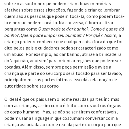
sobre o assunto porque podem criam boas memórias
afetivas sobre essas situações, fazendo a criança lembrar
quem são as pessoas que podem tocá-la, como podem tocá-
la e porquê podem tocá-la. Na conversa, é bom utilizar
perguntas como
Quem pode te dar banho?
,
Como é que te dá
banho?
,
Quem pode limpar seu bumbum? Por quê?
. Assim, a
criança poder reconhecer que qualquer coisa fora do que foi
dito pelos pais e cuidadores pode ser caracterizado como
um abuso. Por exemplo, ao dar banho, utilize a brincadeira
do ‘aqui não, aqui sim’ para orientar regiões que podem ser
tocadas. Além disso, sempre peça permissão e avise a
criança que parte do seu corpo será tocado para ser lavado,
principalmente as partes íntimas. Isso dá a ela noção de
autoridade sobre seu corpo.
O ideal é que os pais usem o nome real das partes íntimas
com as crianças, assim como é feito com os outros órgãos
do corpo humano. Mas, se não se sentirem confortáveis,
podem usar a linguagem que costumam conversar com a
criança associada ao nome real da parte do corpo para que