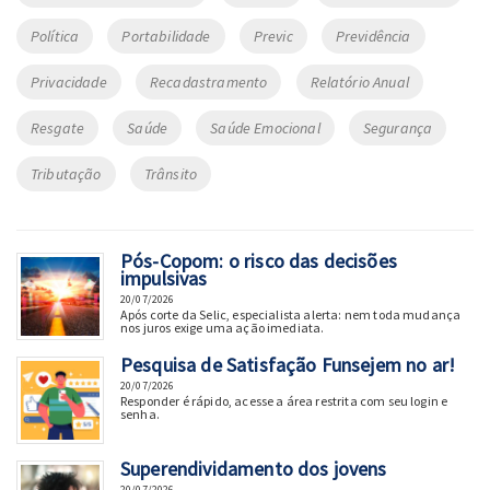
Política
Portabilidade
Previc
Previdência
Privacidade
Recadastramento
Relatório Anual
Resgate
Saúde
Saúde Emocional
Segurança
Tributação
Trânsito
Pós-Copom: o risco das decisões
impulsivas
20/07/2026
Após corte da Selic, especialista alerta: nem toda mudança
nos juros exige uma ação imediata.
Pesquisa de Satisfação Funsejem no ar!
20/07/2026
Responder é rápido, acesse a área restrita com seu login e
senha.
Superendividamento dos jovens
20/07/2026