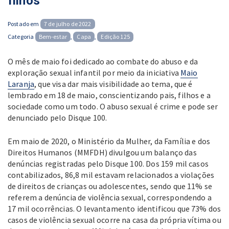
filhos
Posted
Postado em
7 de julho de 2022
on
Categoria
Bem-estar
,
Capa
,
Edição 125
O mês de maio foi dedicado ao combate do abuso e da
exploração sexual infantil por meio da iniciativa
Maio
Laranja
, que visa dar mais visibilidade ao tema, que é
lembrado em 18 de maio, conscientizando pais, filhos e a
sociedade como um todo. O abuso sexual é crime e pode ser
denunciado pelo Disque 100.
Em maio de 2020, o Ministério da Mulher, da Família e dos
Direitos Humanos (MMFDH) divulgou um balanço das
denúncias registradas pelo Disque 100. Dos 159 mil casos
contabilizados, 86,8 mil estavam relacionados a violações
de direitos de crianças ou adolescentes, sendo que 11% se
referem a denúncia de violência sexual, correspondendo a
17 mil ocorrências. O levantamento identificou que 73% dos
casos de violência sexual ocorre na casa da própria vítima ou