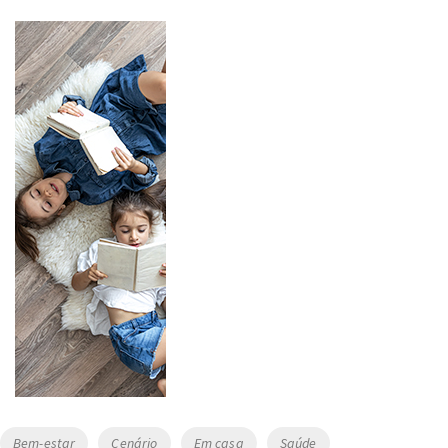
Tags
Bem-estar
Cenário
Em casa
Saúde