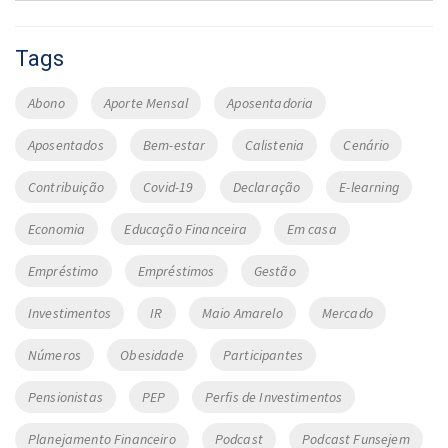
Tags
Abono
Aporte Mensal
Aposentadoria
Aposentados
Bem-estar
Calistenia
Cenário
Contribuição
Covid-19
Declaração
E-learning
Economia
Educação Financeira
Em casa
Empréstimo
Empréstimos
Gestão
Investimentos
IR
Maio Amarelo
Mercado
Números
Obesidade
Participantes
Pensionistas
PEP
Perfis de Investimentos
Planejamento Financeiro
Podcast
Podcast Funsejem