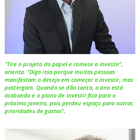
“Tire o projeto do papel e comece a investir”,
orienta. “Digo isso porque muitas pessoas
manifestam o desejo em começar a investir, mas
postergam. Quando se dão conta, o ano está
acabando e o plano de investir fica para o
próximo janeiro, pois perdeu espaço para outras
prioridades de gastos”.