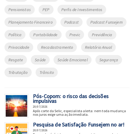
Pensionistas
PEP
Perfis de Investimentos
Planejamento Financeiro
Podcast
Podcast Funsejem
Política
Portabilidade
Previc
Previdência
Privacidade
Recadastramento
Relatório Anual
Resgate
Saúde
Saúde Emocional
Segurança
Tributação
Trânsito
Pós-Copom: o risco das decisões
impulsivas
20/07/2026
Após corte da Selic, especialista alerta: nem toda mudança
nos juros exige uma ação imediata.
Pesquisa de Satisfação Funsejem no ar!
20/07/2026