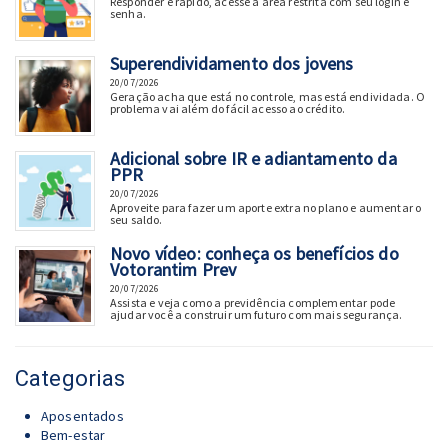
Responder é rápido, acesse a área restrita com seu login e
senha.
Superendividamento dos jovens
20/07/2026
Geração acha que está no controle, mas está endividada. O
problema vai além do fácil acesso ao crédito.
Adicional sobre IR e adiantamento da
PPR
20/07/2026
Aproveite para fazer um aporte extra no plano e aumentar o
seu saldo.
Novo vídeo: conheça os benefícios do
Votorantim Prev
20/07/2026
Assista e veja como a previdência complementar pode
ajudar você a construir um futuro com mais segurança.
Categorias
Aposentados
Bem-estar