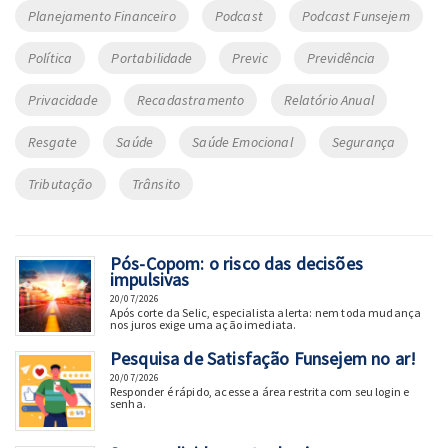
Planejamento Financeiro
Podcast
Podcast Funsejem
Política
Portabilidade
Previc
Previdência
Privacidade
Recadastramento
Relatório Anual
Resgate
Saúde
Saúde Emocional
Segurança
Tributação
Trânsito
Pós-Copom: o risco das decisões
impulsivas
20/07/2026
Após corte da Selic, especialista alerta: nem toda mudança
nos juros exige uma ação imediata.
Pesquisa de Satisfação Funsejem no ar!
20/07/2026
Responder é rápido, acesse a área restrita com seu login e
senha.