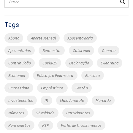
Tags
Abono
Aporte Mensal
Aposentadoria
Aposentados
Bem-estar
Calistenia
Cenário
Contribuição
Covid-19
Declaração
E-learning
Economia
Educação Financeira
Em casa
Empréstimo
Empréstimos
Gestão
Investimentos
IR
Maio Amarelo
Mercado
Números
Obesidade
Participantes
Pensionistas
PEP
Perfis de Investimentos