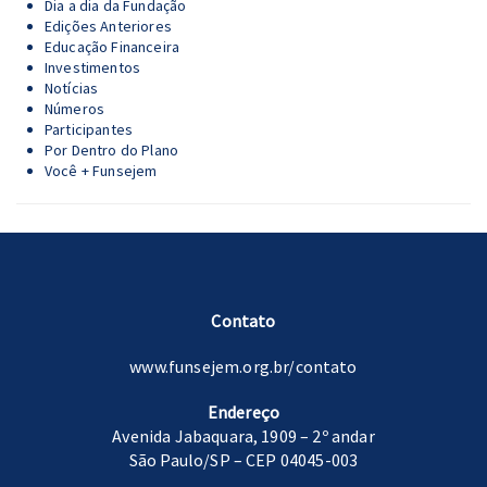
Dia a dia da Fundação
Edições Anteriores
Educação Financeira
Investimentos
Notícias
Números
Participantes
Por Dentro do Plano
Você + Funsejem
Contato
www.funsejem.org.br/contato
Endereço
Avenida Jabaquara, 1909 – 2º andar
São Paulo/SP – CEP 04045-003