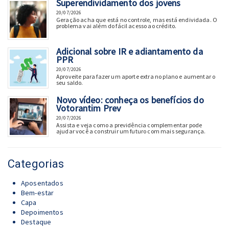
Superendividamento dos jovens
20/07/2026
Geração acha que está no controle, mas está endividada. O
problema vai além do fácil acesso ao crédito.
Adicional sobre IR e adiantamento da
PPR
20/07/2026
Aproveite para fazer um aporte extra no plano e aumentar o
seu saldo.
Novo vídeo: conheça os benefícios do
Votorantim Prev
20/07/2026
Assista e veja como a previdência complementar pode
ajudar você a construir um futuro com mais segurança.
Categorias
Aposentados
Bem-estar
Capa
Depoimentos
Destaque