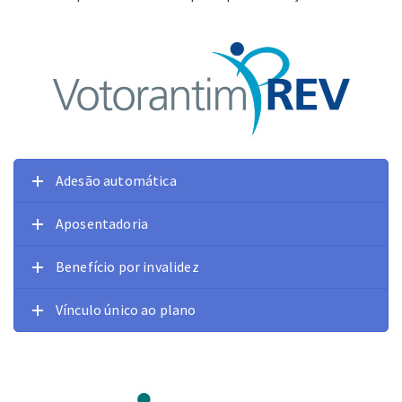
Adesão automática
Aposentadoria
Benefício por invalidez
Vínculo único ao plano