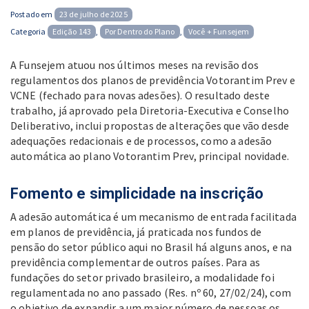
Posted
Postado em
23 de julho de 2025
on
Categoria
Edição 143
,
Por Dentro do Plano
,
Você + Funsejem
A Funsejem atuou nos últimos meses na revisão dos
regulamentos dos planos de previdência Votorantim Prev e
VCNE (fechado para novas adesões). O resultado deste
trabalho, já aprovado pela Diretoria-Executiva e Conselho
Deliberativo, inclui propostas de alterações que vão desde
adequações redacionais e de processos, como a adesão
automática ao plano Votorantim Prev, principal novidade.
Fomento e simplicidade na inscrição
A adesão automática é um mecanismo de entrada facilitada
em planos de previdência, já praticada nos fundos de
pensão do setor público aqui no Brasil há alguns anos, e na
previdência complementar de outros países. Para as
fundações do setor privado brasileiro, a modalidade foi
regulamentada no ano passado (Res. nº 60, 27/02/24), com
o objetivo de expandir a um maior número de pessoas os