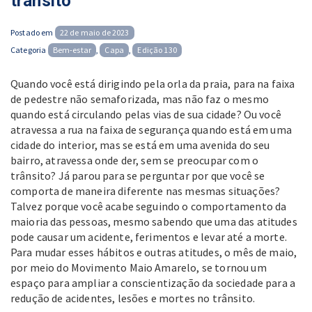
trânsito
Posted
Postado em
22 de maio de 2023
on
Categoria
Bem-estar
,
Capa
,
Edição 130
Quando você está dirigindo pela orla da praia, para na faixa
de pedestre não semaforizada, mas não faz o mesmo
quando está circulando pelas vias de sua cidade? Ou você
atravessa a rua na faixa de segurança quando está em uma
cidade do interior, mas se está em uma avenida do seu
bairro, atravessa onde der, sem se preocupar com o
trânsito? Já parou para se perguntar por que você se
comporta de maneira diferente nas mesmas situações?
Talvez porque você acabe seguindo o comportamento da
maioria das pessoas, mesmo sabendo que uma das atitudes
pode causar um acidente, ferimentos e levar até a morte.
Para mudar esses hábitos e outras atitudes, o mês de maio,
por meio do Movimento Maio Amarelo, se tornou um
espaço para ampliar a conscientização da sociedade para a
redução de acidentes, lesões e mortes no trânsito.