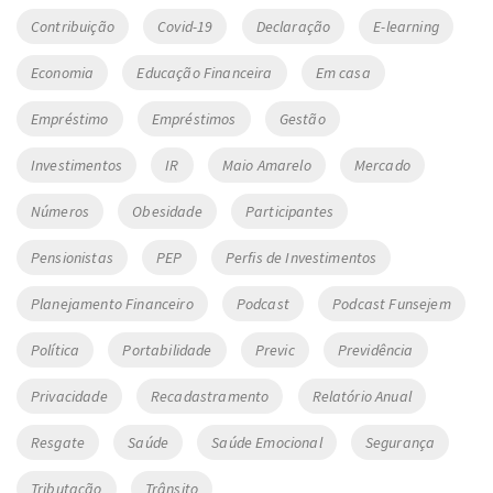
Contribuição
Covid-19
Declaração
E-learning
Economia
Educação Financeira
Em casa
Empréstimo
Empréstimos
Gestão
Investimentos
IR
Maio Amarelo
Mercado
Números
Obesidade
Participantes
Pensionistas
PEP
Perfis de Investimentos
Planejamento Financeiro
Podcast
Podcast Funsejem
Política
Portabilidade
Previc
Previdência
Privacidade
Recadastramento
Relatório Anual
Resgate
Saúde
Saúde Emocional
Segurança
Tributação
Trânsito