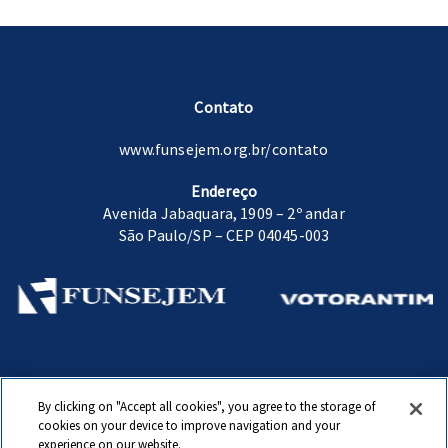
Contato
www.funsejem.org.br/contato
Endereço
Avenida Jabaquara, 1909 – 2º andar
São Paulo/SP – CEP 04045-003
Fundação Sen. José Ermírio de Moraes.
By clicking on "Accept all cookies", you agree to the storage of
www.funsejem.org.br
cookies on your device to improve navigation and your
experience on our website.
© Copyright 2020 Fundação Sen. José Ermírio de Moraes. Todos direitos