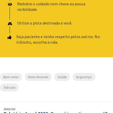
Redobre o cuidado com chuva ou pouca
visibilidade.
Utilize a pista destinada a você.
Seja paciente e tenha respeito pelos outros. No
trânsito, escolha a vida
.
Tags
Bem-estar
Maio Amarelo
Saúde
Segurança
Trânsito
Anterior