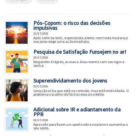
Pós-Copom: o risco das decisões
impulsivas
20/07/2026
Após corte da Selic, especialista alerta: nem toda mudança
nos juros exige uma ação imediata.
Pesquisa de Satisfação Funsejem no ar!
20/07/2026
Responder é rápido, acesse a área restrita com seu login e
senha.
Superendividamento dos jovens
20/07/2026
Geração acha que está no controle, mas está endividada. O
problema vai além do fácil acesso ao crédito.
Adicional sobre IR e adiantamento da
PPR
20/07/2026
Aproveite para fazer um aporte extra no plano e aumentar o
seu saldo.