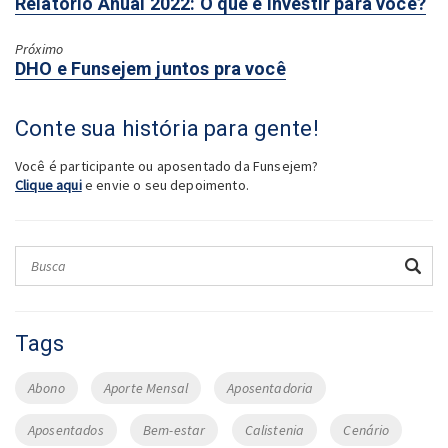
Próximo:
Relatório Anual 2022: O que é investir para você?
Próximo
Anterior:
DHO e Funsejem juntos pra você
Conte sua história para gente!
Você é participante ou aposentado da Funsejem?
Clique aqui
e envie o seu depoimento.
Tags
Abono
Aporte Mensal
Aposentadoria
Aposentados
Bem-estar
Calistenia
Cenário