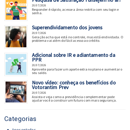
20/07/2026
Responder é rápido, acesse a área restrita com seu login e
senha.
Superendividamento dos jovens
20/07/2026
Geração acha que está no controle, mas está endividada. O
problema vai além do fácil acesso ao crédito.
Adicional sobre IR e adiantamento da
PPR
20/07/2026
Aproveite para fazer um aporte extra no plano e aumentar o
seu saldo.
Novo vídeo: conheça os benefícios do
Votorantim Prev
20/07/2026
Assista e veja como a previdência complementar pode
ajudar você a construir um futuro com mais segurança.
Categorias
Aposentados