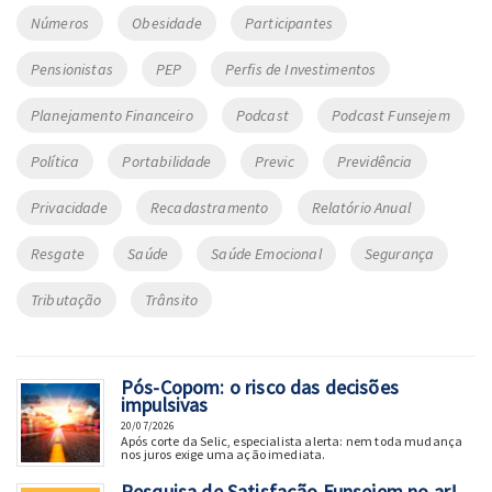
Números
Obesidade
Participantes
Pensionistas
PEP
Perfis de Investimentos
Planejamento Financeiro
Podcast
Podcast Funsejem
Política
Portabilidade
Previc
Previdência
Privacidade
Recadastramento
Relatório Anual
Resgate
Saúde
Saúde Emocional
Segurança
Tributação
Trânsito
Pós-Copom: o risco das decisões
impulsivas
20/07/2026
Após corte da Selic, especialista alerta: nem toda mudança
nos juros exige uma ação imediata.
Pesquisa de Satisfação Funsejem no ar!