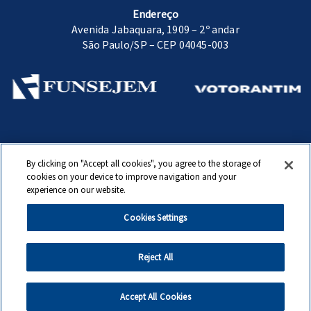
Endereço
Avenida Jabaquara, 1909 – 2º andar
São Paulo/SP – CEP 04045-003
Fundação Sen. José Ermírio de Moraes.
By clicking on "Accept all cookies", you agree to the storage of
www.funsejem.org.br
cookies on your device to improve navigation and your
experience on our website.
© Copyright 2020 Fundação Sen. José Ermírio de Moraes. Todos direitos
reservados
Cookies Settings
Reject All
Canal de Exercício de Direito do Titular
|
Política de Privacidade
|
Política de
Cookies
Accept All Cookies