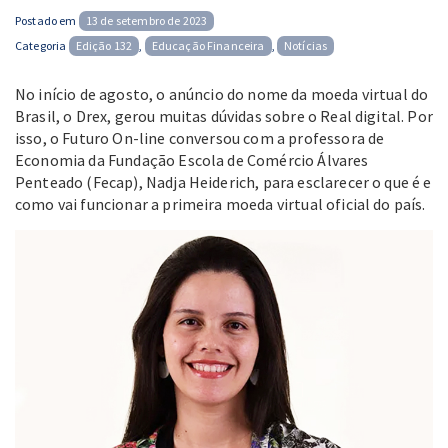
Posted
Postado em
13 de setembro de 2023
on
Categoria
Edição 132
,
Educação Financeira
,
Notícias
No início de agosto, o anúncio do nome da moeda virtual do
Brasil, o Drex, gerou muitas dúvidas sobre o Real digital. Por
isso, o Futuro On-line conversou com a professora de
Economia da Fundação Escola de Comércio Álvares
Penteado (Fecap), Nadja Heiderich, para esclarecer o que é e
como vai funcionar a primeira moeda virtual oficial do país.