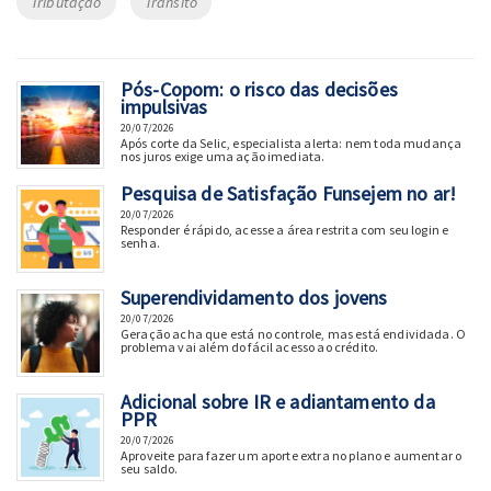
Tributação
Trânsito
Pós-Copom: o risco das decisões
impulsivas
20/07/2026
Após corte da Selic, especialista alerta: nem toda mudança
nos juros exige uma ação imediata.
Pesquisa de Satisfação Funsejem no ar!
20/07/2026
Responder é rápido, acesse a área restrita com seu login e
senha.
Superendividamento dos jovens
20/07/2026
Geração acha que está no controle, mas está endividada. O
problema vai além do fácil acesso ao crédito.
Adicional sobre IR e adiantamento da
PPR
20/07/2026
Aproveite para fazer um aporte extra no plano e aumentar o
seu saldo.