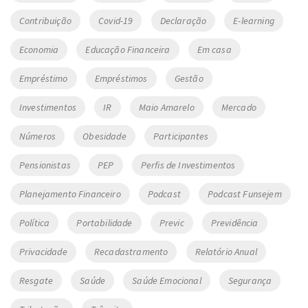
Contribuição
Covid-19
Declaração
E-learning
Economia
Educação Financeira
Em casa
Empréstimo
Empréstimos
Gestão
Investimentos
IR
Maio Amarelo
Mercado
Números
Obesidade
Participantes
Pensionistas
PEP
Perfis de Investimentos
Planejamento Financeiro
Podcast
Podcast Funsejem
Política
Portabilidade
Previc
Previdência
Privacidade
Recadastramento
Relatório Anual
Resgate
Saúde
Saúde Emocional
Segurança