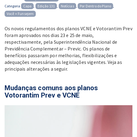
on
Categoria
Capa
,
Edição 131
,
Notícias
,
Por Dentro do Plano
,
Você + Funsejem
Os novos regulamentos dos planos VCNE e Votorantim Prev
foram aprovados nos dias 23 e 25 de maio,
respectivamente, pela Superintendência Nacional de
Previdência Complementar – Previc. Os planos de
benefícios passaram por melhorias, flexibilizações e
adequações necessárias às legislações vigentes. Veja as
principais alterações a seguir.
Mudanças comuns aos planos
Votorantim Prev e VCNE