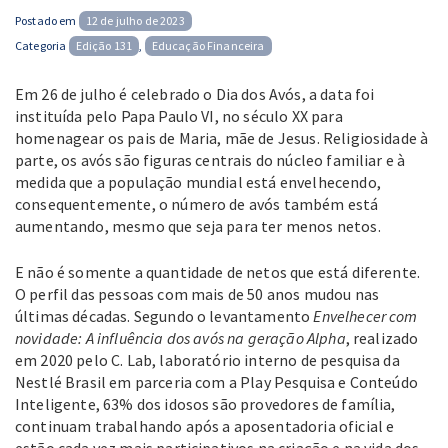
Posted
Postado em
12 de julho de 2023
on
Categoria
Edição 131
,
Educação Financeira
Em 26 de julho é celebrado o Dia dos Avós, a data foi
instituída pelo Papa Paulo VI, no século XX para
homenagear os pais de Maria, mãe de Jesus. Religiosidade à
parte, os avós são figuras centrais do núcleo familiar e à
medida que a população mundial está envelhecendo,
consequentemente, o número de avós também está
aumentando, mesmo que seja para ter menos netos.
E não é somente a quantidade de netos que está diferente.
O perfil das pessoas com mais de 50 anos mudou nas
últimas décadas. Segundo o levantamento
Envelhecer com
novidade: A influência dos avós na geração Alpha
, realizado
em 2020 pelo C. Lab, laboratório interno de pesquisa da
Nestlé Brasil em parceria com a Play Pesquisa e Conteúdo
Inteligente, 63% dos idosos são provedores de família,
continuam trabalhando após a aposentadoria oficial e