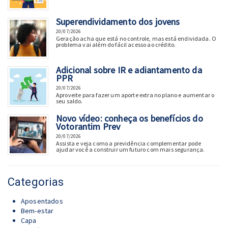
Superendividamento dos jovens
20/07/2026
Geração acha que está no controle, mas está endividada. O
problema vai além do fácil acesso ao crédito.
Adicional sobre IR e adiantamento da
PPR
20/07/2026
Aproveite para fazer um aporte extra no plano e aumentar o
seu saldo.
Novo vídeo: conheça os benefícios do
Votorantim Prev
20/07/2026
Assista e veja como a previdência complementar pode
ajudar você a construir um futuro com mais segurança.
Categorias
Aposentados
Bem-estar
Capa