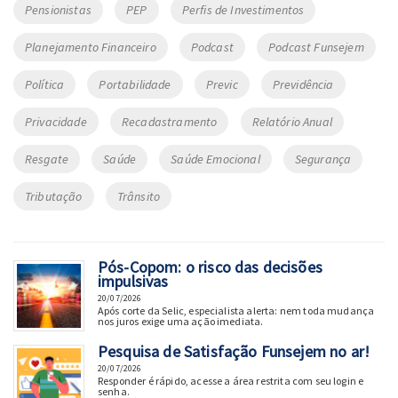
Pensionistas
PEP
Perfis de Investimentos
Planejamento Financeiro
Podcast
Podcast Funsejem
Política
Portabilidade
Previc
Previdência
Privacidade
Recadastramento
Relatório Anual
Resgate
Saúde
Saúde Emocional
Segurança
Tributação
Trânsito
Pós-Copom: o risco das decisões
impulsivas
20/07/2026
Após corte da Selic, especialista alerta: nem toda mudança
nos juros exige uma ação imediata.
Pesquisa de Satisfação Funsejem no ar!
20/07/2026
Responder é rápido, acesse a área restrita com seu login e
senha.