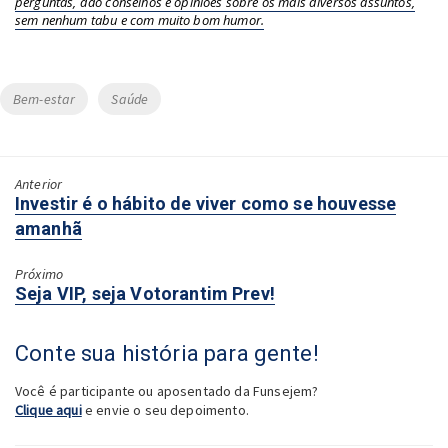
perguntas, dão conselhos e opiniões sobre os mais diversos assuntos,
sem nenhum tabu e com muito bom humor.
Tags
Bem-estar
Saúde
Anterior
Próximo:
Investir é o hábito de viver como se houvesse
amanhã
Próximo
Anterior:
Seja VIP, seja Votorantim Prev!
Conte sua história para gente!
Você é participante ou aposentado da Funsejem?
Clique aqui
e envie o seu depoimento.