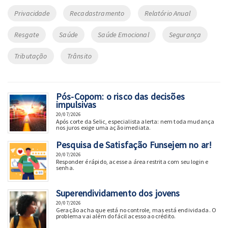
Privacidade
Recadastramento
Relatório Anual
Resgate
Saúde
Saúde Emocional
Segurança
Tributação
Trânsito
Pós-Copom: o risco das decisões
impulsivas
20/07/2026
Após corte da Selic, especialista alerta: nem toda mudança
nos juros exige uma ação imediata.
Pesquisa de Satisfação Funsejem no ar!
20/07/2026
Responder é rápido, acesse a área restrita com seu login e
senha.
Superendividamento dos jovens
20/07/2026
Geração acha que está no controle, mas está endividada. O
problema vai além do fácil acesso ao crédito.