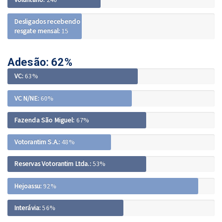
Desligados recebendo
resgate mensal:
15
Adesão:
62%
VC:
63%
VC N/NE:
60%
Fazenda São Miguel:
67%
Votorantim S.A.:
48%
Reservas Votorantim Ltda.:
53%
Hejoassu:
92%
Interávia:
56%