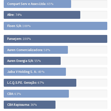
Compart Serv e Asses Ltda:
65%
Altre:
74%
Floen S/A:
100%
Funsejem:
100%
Auren Comercializadora:
58%
Auren Energia S/A:
55%
Jaiba V Holding S. A.:
40%
L.C.Q.S.P.E. Geração:
67%
CBA:
63%
CBA Itapissuma:
36%