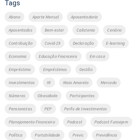
Tags
Abono
Aporte Mensal
Aposentadoria
Aposentados
Bem-estar
Calistenia
Cenário
Contribuição
Covid-19
Declaração
E-learning
Economia
Educação Financeira
Em casa
Empréstimo
Empréstimos
Gestão
Investimentos
IR
Maio Amarelo
Mercado
Números
Obesidade
Participantes
Pensionistas
PEP
Perfis de Investimentos
Planejamento Financeiro
Podcast
Podcast Funsejem
Política
Portabilidade
Previc
Previdência