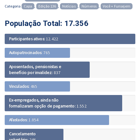
on
Categoria
Capa
,
Edição 136
,
Notícias
,
Números
,
Você + Funsejem
População Total: 17.356
Participantes ativos:
12.422
Autopatrocinados:
765
Aposentados, pensionistas e
benefício por invalidez:
837
Vinculados:
465
Ex-empregados, ainda não
formalizaram opção de pagamento:
1.552
Afastados:
1.054
Cancelamento
voluntário:
246